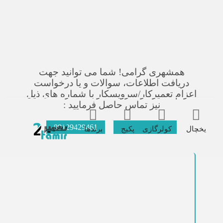
همشهری گرامی! شما می توانید جهت
دریافت اطلاعات، سوالات و یا درخواست
اعزام تعمیرکار/سرویسکار با شماره های ذیل
نیز تماس حاصل فرمایید :
09129429461
021-66609627
یخچال
کولرگازی
پکیج
برندها