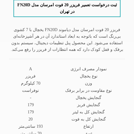
ثبت درخواست تعمیر فریزر 20 فوت امرسان مدل FN20D
در تهران
فریزر 20 فوت امرسان مدل دیاموند FN20D یخچال با 7 کشوی
بی‌رنگ است که باتوجه به ابعاد استاندارد آن در هر آشپزخانه‌ای
استفاده می‌شود. این محصول پنل تنظیمات دیجیتال، سیستم بدون
برفک و قفل کودک دارد که همه انتظارات از فریزر را رفع می‌کند.
نمودار مصرف انرژی
A
نوع یخچال
فریزر
وزن
70 کیلوگرم
نوع مقاومت در برابر برفک
نوفراست
گنجایش یخچال
-
گنجایش فریز
179
گنجایش کل به لیتر
179
گنجایش کل به فوت
20
ارتفاع
193 سانتی‌متر
عمق
70 سانتی‌متر