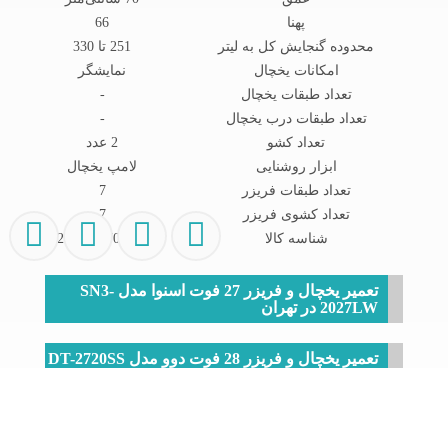
پهنا
66
محدوده گنجایش کل به لیتر
251 تا 330
امکانات یخچال
نمایشگر
تعداد طبقات یخچال
-
تعداد طبقات درب یخچال
-
تعداد کشو
2 عدد
ابزار روشنایی
لامپ یخچال
تعداد طبقات فریزر
7
تعداد کشوی فریزر
7
شناسه کالا
2901188700530
تعمیر یخچال و فریزر 27 فوت اسنوا مدل SN3-
2027LW در تهران
تعمیر یخچال و فریزر 28 فوت دوو مدل DT-2720SS
در تهران
تعمیر یخچال الکترواستیل