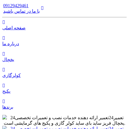
09129429461
با ما در تماس باشید
صفحه اصلی
درباره ما
یخچال
کولرگازی
پکیج
برندها