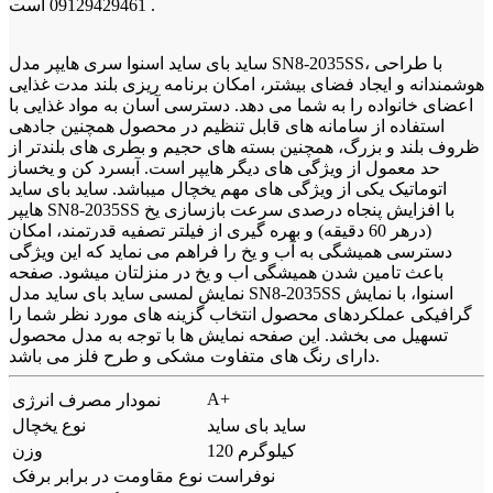
09129429461 است .
ساید بای ساید اسنوا سری هایپر مدل SN8-2035SS، با طراحی
هوشمندانه و ایجاد فضای بیشتر، امکان برنامه ریزی بلند مدت غذایی
اعضای خانواده را به شما می دهد. دسترسی آسان به مواد غذایی با
استفاده از سامانه های قابل تنظیم در محصول همچنین جادهی
ظروف بلند و بزرگ، همچنین بسته های حجیم و بطری های بلندتر از
حد معمول از ویژگی های دیگر هایپر است. آبسرد کن و یخساز
اتوماتیک یکی از ویژگی های مهم یخچال میباشد. ساید بای ساید
هایپر SN8-2035SS با افزایش پنجاه درصدی سرعت بازسازی یخ
(درهر 60 دقیقه) و بهره گیری از فیلتر تصفیه قدرتمند، امکان
دسترسی همیشگی به آب و یخ را فراهم می نماید که این ویژگی
باعث تامین شدن همیشگی اب و یخ در منزلتان میشود. صفحه
نمایش لمسی ساید بای ساید مدل SN8-2035SS اسنوا، با نمایش
گرافیکی عملکردهای محصول انتخاب گزینه های مورد نظر شما را
تسهیل می بخشد. این صفحه نمایش ها با توجه به مدل محصول
دارای رنگ های متفاوت مشکی و طرح فلز می باشد.
A+
نمودار مصرف انرژی
ساید بای ساید
نوع یخچال
120 کیلوگرم
وزن
نوفراست
نوع مقاومت در برابر برفک