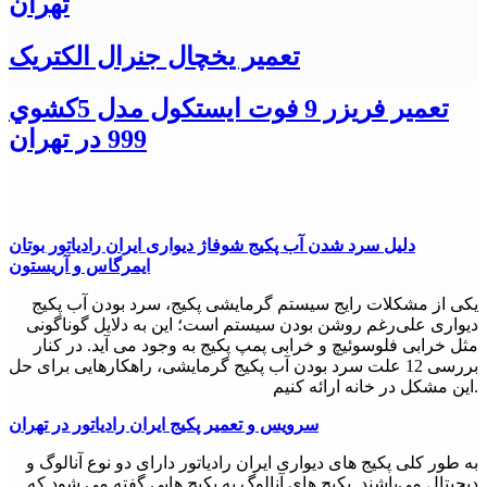
تهران
تعمیر یخچال جنرال الکتریک
تعمیر فریزر 9 فوت ایستکول مدل 5كشوي
999 در تهران
دلیل سرد شدن آب پکیج شوفاژ دیواری ایران رادیاتور بوتان
ایمرگاس و آریستون
یکی از مشکلات رایج سیستم گرمایشی پکیج، سرد بودن آب پکیج
دیواری علی‌رغم روشن بودن سیستم است؛ این به دلایل گوناگونی
مثل خرابی فلوسوئیچ و خرابی پمپ پکیج به وجود می آید. در کنار
بررسی 12 علت سرد بودن آب پکیج گرمایشی، راهکارهایی برای حل
این مشکل در خانه ارائه کنیم.
سرویس و تعمیر پکیج ایران رادیاتور در تهران
به طور کلی پکیج های دیواری ایران رادیاتور دارای دو نوع آنالوگ و
دیجیتال می‌باشند. پکیج های آنالوگ به پکیج هایی گفته می شود که