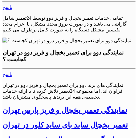
پاسخ
نکات مهم
تمامی خدمات تعمیر یخچال و فریز دوو توسط 24تعمیر شامل
1. همیشه قبل از هر تعمیری، دستگاه را خاموش کنید و از برق خارج
گارانتی می باشد و در صورت بروز مجدد مشکل، با اعزام مجدد
کنید.
تکنسین مشکل دستگاه را به صورت کامل برطرف می کنیم.
2. همیشه قبل از هر تعمیری، دستگاه را خالی کنید.
3. همیشه قبل از هر تعمیری، دستگاه را با دقت بررسی کنید و به
نمایندگی دوو برای تعمیر یخچال و فریز دوو در تهران
دنبال هر نشانه خرابی باشید.
کجاست ؟
4. همیشه از تعمیرکاران ماهر و مجرب استفاده کنید.
پاسخ
نتیجه گیری
نمایندگی های برند دوو برای تعمیر یخچال و فریز دوو در تهران
یخچال و فریزر بخش مهمی از زندگی ما شده‌اند. برای نگهداری
فراوان اند، اما مجموعه 24تعمیر تلاش کرده تا با ارائه خدمات
غذاهای تازه و منجمد بسیار مفید هستند. با این حال، همانطور که هر
تخصصی همه این برندها پاسخگوی مشتریان باشد.
دستگاه الکترونیکی دیگری، یخچال و فریزر دوو نیز با مشکلات و
خرابی‌های خود روبرو می‌شوند. در این مقاله، به بررسی مشکلات
نمایندگی تعمیر یخچال و فریز پارس تهران
رایج یخچال و فریزر و راه‌حل‌های آن‌ها پرداختیم. با رعایت نکات
مهم و استفاده از تعمیرکاران ماهر و مجرب، می‌توانید دستگاه خود
تعمیر یخچال ساید بای ساید کلور در تهران
را به بهترین شکل تعمیر کنید و از آن برای مدت طولانی استفاده
کنید.