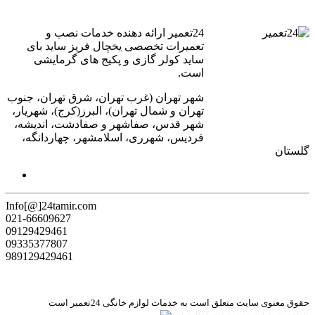
24تعمیر ارائه دهنده خدمات نصب و
تعمیرات تخصصی یخچال فریز ساید بای
ساید کولر گازی و پکیج های گرمایشی
است.
شهر تهران (غرب تهران، شرق تهران، جنوب
تهران و شمال تهران)، البرز(کرج)، شهریار،
شهر قدس، صفاشهر و صفادشت، اندیشه،
فردیس، شهرری، اسلامشهر، چهاردانگه،
گلستان
Info[@]24tamir.com
021-66609627
09129429461
09335377807
989129429461
حقوق معنوی سایت متعلق است به خدمات لوازم خانگی 24تعمیر است
طراحی وب سایت و سئو