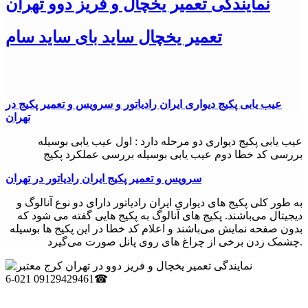
نمایندگی تعمیر یخچال و فریز دوو تهران
24تعمیر ارائه دهنده خدمات
تعمیر یخچال ساید بای ساید سام
تعمیر یخچال و فریز دوو
در شهر تهران
(غرب تهران، شرق تهران، جنوب تهران و
شمال تهران)
عیب یابی پکيج دیواری ایران رادیاتور و سرویس و تعمیر پکیج در
به همشهریان عزیز خود می باشد.
تهران
همچنین جهت تعمیر یخچال و فریز دوو
در البرز(کرج)، شهریار، شهر
قدس، صفاشهر و صفادشت، اندیشه، فردیس
نیز همکاران ما در
عیب یابی پکيج دیواری دو مرحله دارد : اول عیب یابی بوسیله
24تعمیر پاسخگوی نیازهای شما عزیزان خواهند بود.
بررسی کد خطا دوم عیب یابی بوسیله بررسی عملکرد پکیج
24تعمیر تلاش کرده است تا با جذب کارشناسان مجرب و متخصص
در زمنیه
سرویس و تعمیر پکیج ایران رادیاتور در تهران
تعمیر یخچال و فریز دوو
به طور کلی پکیج های دیواری ایران رادیاتور دارای دو نوع آنالوگ و
دیجیتال می‌باشند. پکیج های آنالوگ به پکیج هایی گفته می شود که
در حومه شهر تهران و استان تهران پاسخگوی خدمات تعمیر و نصب
بدون صفحه نمایش می‌باشند و اعلام کد خطا در این پکیج ها بوسیله
لوازم خانگی در شهرهای
شهرری، اسلامشهر، چهاردانگه، گلستان،
چشمک زدن برخی از چراغ های روی پانل صورت می‌گیرد.
باشد .