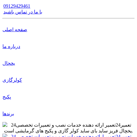
09129429461
با ما در تماس باشید
صفحه اصلی
درباره ما
یخچال
کولرگازی
پکیج
برندها