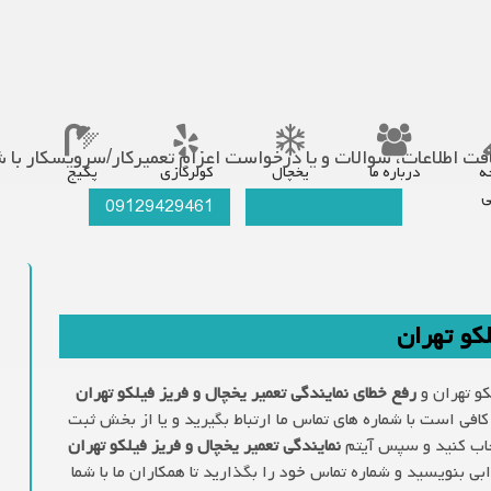
ت اطلاعات، سوالات و یا درخواست اعزام تعمیرکار/سرویسکار با ش
ه
درباره ما
یخچال
کولرگازی
پکیج
ی
09129429461
021-66609627
کو تهران
کو تهران و
رفع خطای نمایندگی تعمیر یخچال و فریز فیلکو تهران
کافی است با شماره های تماس ما ارتباط بگیرید و یا از بخش ثبت
خاب کنید و سپس آیتم
نمایندگی تعمیر یخچال و فریز فیلکو تهران
بی بنویسید و شماره تماس خود را بگذارید تا همکاران ما با شما