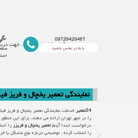
09129429461
همشهری گرامی! شما می توانید جهت دریاف
با ما در تماس باشید
صفح
اصل
نمایندگی تعمیر یخچال و فریز فیل
24تعمیر
خدمات نمایندگی تعمیر یخچال و فریز فیل
را در شهر تهران ارائه می دهند. برای این منظور 
درخواست ابتدا آیتم
تعمیر یخچال و فریزر
را انت
را انتخاب کرده ، توضیحی درباره نوع مشکل یا خرا